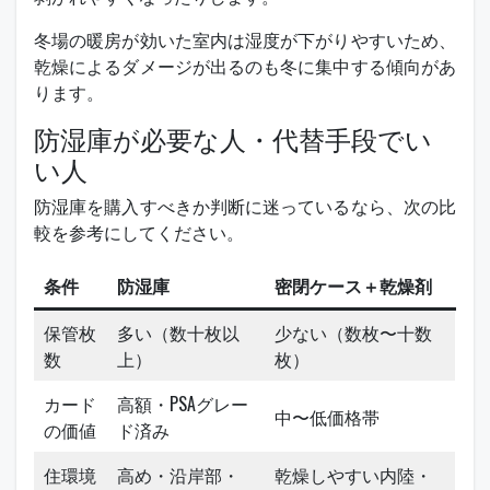
冬場の暖房が効いた室内は湿度が下がりやすいため、
乾燥によるダメージが出るのも冬に集中する傾向があ
ります。
防湿庫が必要な人・代替手段でい
い人
防湿庫を購入すべきか判断に迷っているなら、次の比
較を参考にしてください。
条件
防湿庫
密閉ケース＋乾燥剤
保管枚
多い（数十枚以
少ない（数枚〜十数
数
上）
枚）
カード
高額・PSAグレー
中〜低価格帯
の価値
ド済み
住環境
高め・沿岸部・
乾燥しやすい内陸・