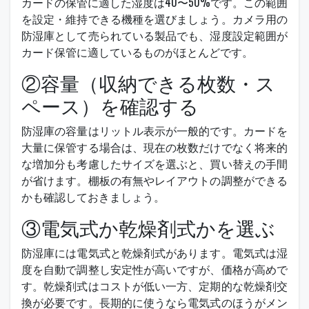
カードの保管に適した湿度は40〜50%です。この範囲
を設定・維持できる機種を選びましょう。カメラ用の
防湿庫として売られている製品でも、湿度設定範囲が
カード保管に適しているものがほとんどです。
②容量（収納できる枚数・ス
ペース）を確認する
防湿庫の容量はリットル表示が一般的です。カードを
大量に保管する場合は、現在の枚数だけでなく将来的
な増加分も考慮したサイズを選ぶと、買い替えの手間
が省けます。棚板の有無やレイアウトの調整ができる
かも確認しておきましょう。
③電気式か乾燥剤式かを選ぶ
防湿庫には電気式と乾燥剤式があります。電気式は湿
度を自動で調整し安定性が高いですが、価格が高めで
す。乾燥剤式はコストが低い一方、定期的な乾燥剤交
換が必要です。長期的に使うなら電気式のほうがメン