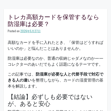
カ
の
シ
トレカ高額カードを保管するなら
ュ
防湿庫は必要？
リ
ン
ク
Posted on
2026年5月27日
偽
装
高額なカードを手に入れたとき、「保管はどうすれば
と
いいのか」と悩んだことはありませんか。
は？
未
防湿庫は必要なのか、普通の収納じゃダメなのか——
開
封
コレクターのあいだでもよく話題になるテーマです。
BOX
購
この記事では、
防湿庫が必要な人と代替手段で対応で
入
きる人の違い
を整理しながら、カードの湿度管理の基
時
の
本を解説します。
注
意
【結論】必ずしも必要ではない
点
が、あると安心