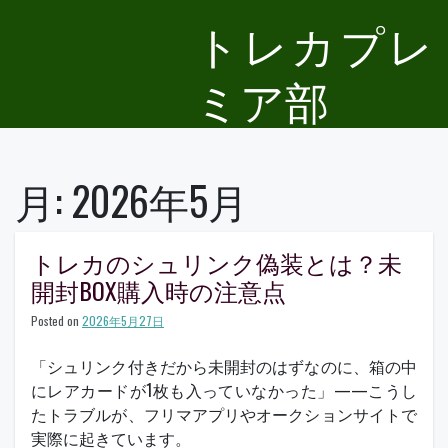
Skip
トレカプレ
to
content
ミア部
月:
2026年5月
トレカのシュリンク偽装とは？未
開封BOX購入時の注意点
Posted on
2026年5月27日
「シュリンク付きだから未開封のはずなのに、箱の中
にレアカードが1枚も入っていなかった」——こうし
たトラブルが、フリマアプリやオークションサイトで
実際に起きています。