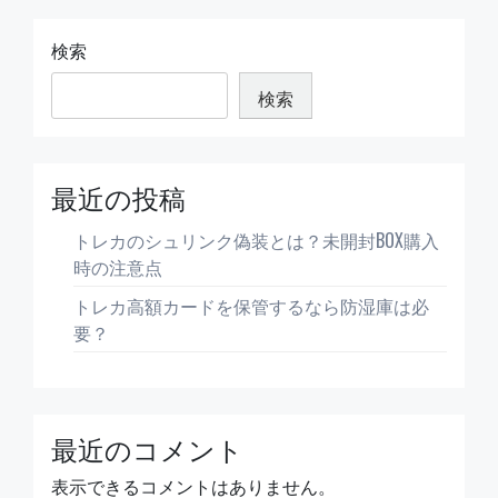
額
カ
ー
検索
ド
を
検索
保
管
す
る
な
最近の投稿
ら
防
トレカのシュリンク偽装とは？未開封BOX購入
湿
庫
時の注意点
は
トレカ高額カードを保管するなら防湿庫は必
必
要？
要？
最近のコメント
表示できるコメントはありません。